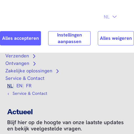
Direct naar
hoofdinhoud
Search
Zoek n
Verzenden
Open submenu
Ontvangen
Open submenu
Zakelijke oplossingen
Open submenu
Service & Contact
NL
EN
FR
Service & Contact
Actueel
Blijf hier op de hoogte van onze laatste updates
en bekijk veelgestelde vragen.