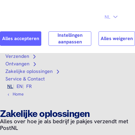
Direct naar
hoofdinhoud
Search
Zoek n
Verzenden
Open submenu
Ontvangen
Open submenu
Zakelijke oplossingen
Open submenu
Service & Contact
NL
EN
FR
Home
Zakelijke oplossingen
Alles over hoe je als bedrijf je pakjes verzendt met
PostNL