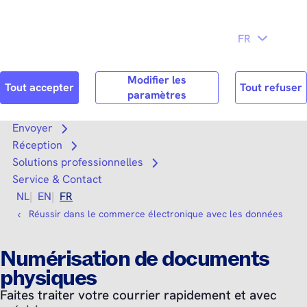
Directement
au contenu
principal
Chercher
Reche
Envoyer
Open submenu
Réception
Open submenu
Solutions professionnelles
Open submenu
Service & Contact
NL
EN
FR
Réussir dans le commerce électronique avec les données
Numérisation de documents
physiques
Faites traiter votre courrier rapidement et avec