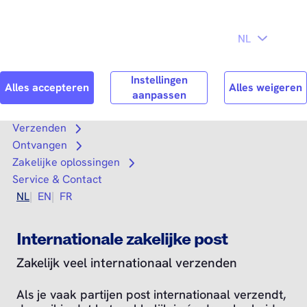
Direct naar
hoofdinhoud
Search
Zoek n
Verzenden
Open submenu
Ontvangen
Open submenu
Zakelijke oplossingen
Open submenu
Service & Contact
NL
EN
FR
Internationale zakelijke post
Zakelijk veel internationaal verzenden
Als je vaak partijen post internationaal verzendt,