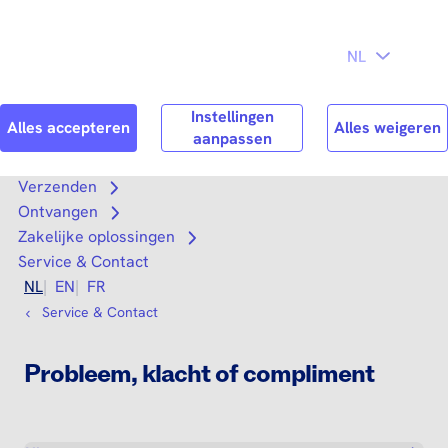
Direct naar
hoofdinhoud
Search
Zoek n
Verzenden
Open submenu
Ontvangen
Open submenu
Zakelijke oplossingen
Open submenu
Service & Contact
NL
EN
FR
Service & Contact
Probleem, klacht of compliment