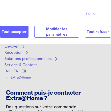
Directement
au contenu
principal
Chercher
Reche
Envoyer
Open submenu
Réception
Open submenu
Solutions professionnelles
Open submenu
Service & Contact
NL
EN
FR
Extra@Home
Comment puis-je contacter
Extra@Home ?
Des questions sur votre commande