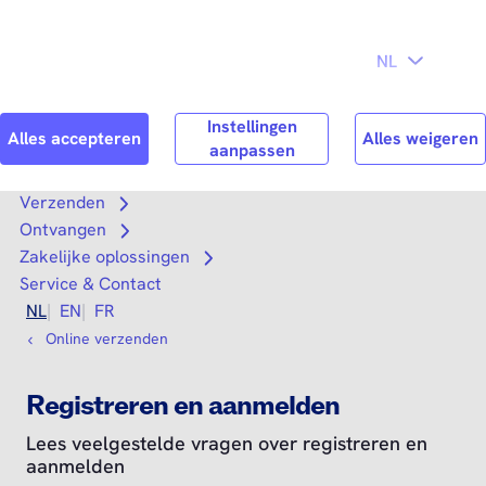
Direct naar
hoofdinhoud
Search
Zoek n
Verzenden
Open submenu
Ontvangen
Open submenu
Zakelijke oplossingen
Open submenu
Service & Contact
NL
EN
FR
Online verzenden
Registreren en aanmelden
Lees veelgestelde vragen over registreren en
aanmelden