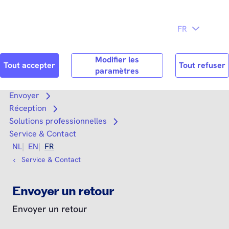
Directement
au contenu
principal
Chercher
Reche
Envoyer
Open submenu
Réception
Open submenu
Solutions professionnelles
Open submenu
Service & Contact
NL
EN
FR
Service & Contact
Envoyer un retour
Envoyer un retour