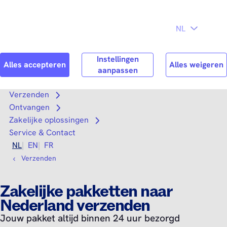
Direct naar
hoofdinhoud
Search
Zoek n
Verzenden
Open submenu
Ontvangen
Open submenu
Zakelijke oplossingen
Open submenu
Service & Contact
NL
EN
FR
Verzenden
Zakelijke pakketten naar
Nederland verzenden
Jouw pakket altijd binnen 24 uur bezorgd