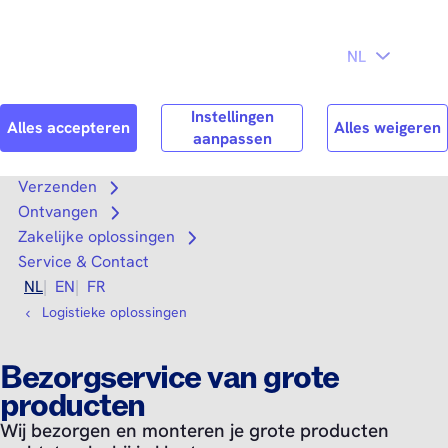
Direct naar
hoofdinhoud
Search
Zoek n
Verzenden
Open submenu
Ontvangen
Open submenu
Zakelijke oplossingen
Open submenu
Service & Contact
NL
EN
FR
Logistieke oplossingen
Bezorgservice van grote
producten
Wij bezorgen en monteren je grote producten