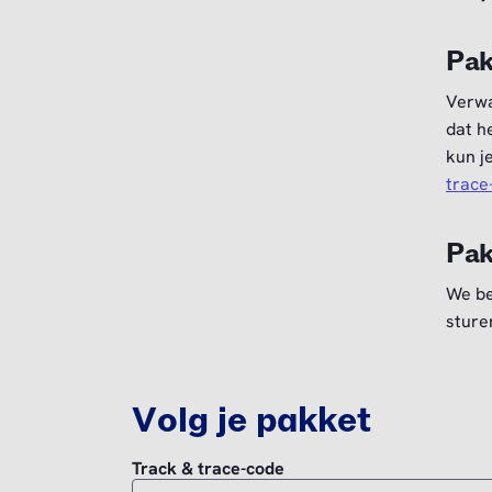
Pak
Verwa
dat h
kun j
trace
Pak
We be
sture