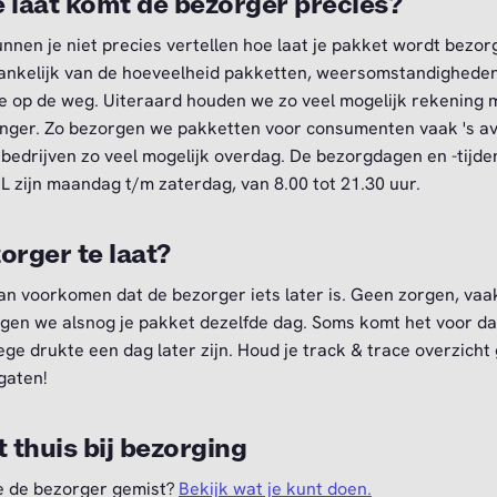
 laat komt de bezorger precies?
nnen je niet precies vertellen hoe laat je pakket wordt bezorg
hankelijk van de hoeveelheid pakketten, weersomstandighede
e op de weg. Uiteraard houden we zo veel mogelijk rekening 
nger. Zo bezorgen we pakketten voor consumenten vaak 's a
j bedrijven zo veel mogelijk overdag. De bezorgdagen en -tijde
L zijn maandag t/m zaterdag, van 8.00 tot 21.30 uur.
orger te laat?
an voorkomen dat de bezorger iets later is. Geen zorgen, vaa
gen we alsnog je pakket dezelfde dag. Soms komt het voor d
ge drukte een dag later zijn. Houd je track & trace overzicht
 gaten!
t thuis bij bezorging
e de bezorger gemist?
Bekijk wat je kunt doen.