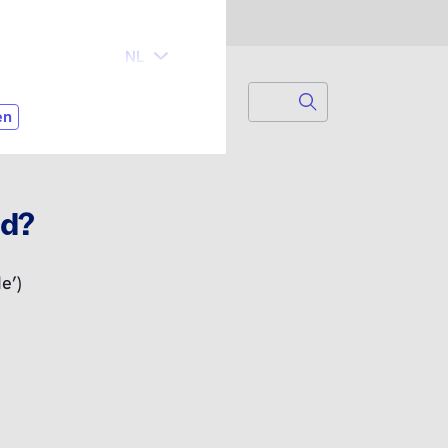
Search
Zoek naar...
gd?
e’)