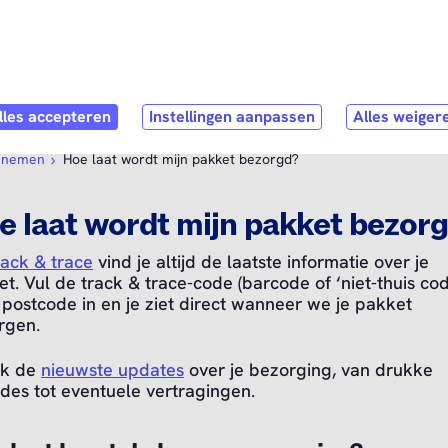
Direct naar
hoofdinhoud
ubmenu
ijke oplossingen
Open submenu
Service & Contact
t nemen
Hoe laat wordt mijn pakket bezorgd?
e laat wordt mijn pakket bezor
rack & trace
vind je altijd de laatste informatie over je
t. Vul de track & trace-code (barcode of ‘niet-thuis cod
 postcode in en je ziet direct wanneer we je pakket
rgen.
k de
nieuwste updates
over je bezorging, van drukke
des tot eventuele vertragingen.