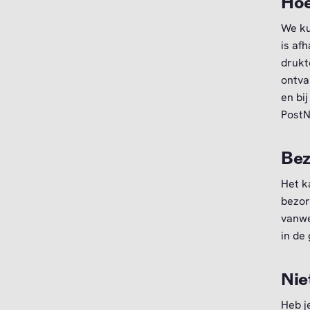
Hoe
We ku
is af
drukt
ontva
en bi
PostN
Bez
Het k
bezor
vanwe
in de
Nie
Heb j