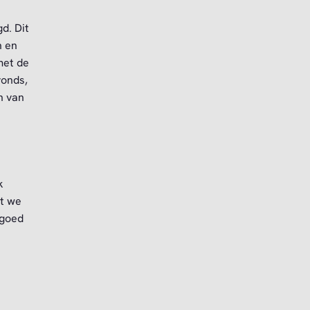
d. Dit
n en
met de
vonds,
n van
k
at we
 goed