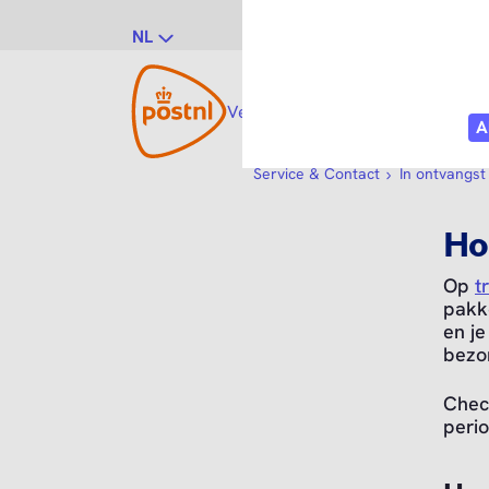
NL
Verzenden
Open submenu
Ontvangen
Open s
Zakel
Service & Contact
In ontvangs
Ho
Op
t
pakke
en je
bezo
Chec
perio