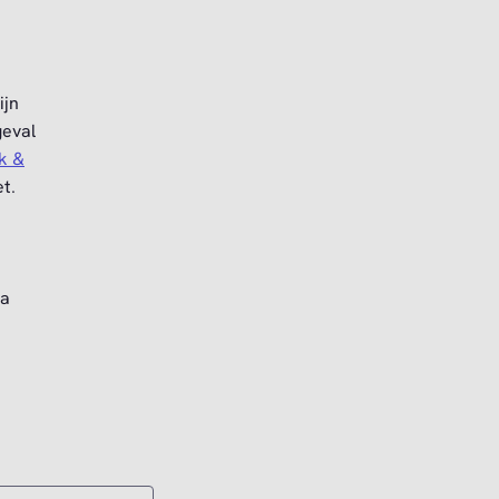
ijn
geval
ck &
et.
na